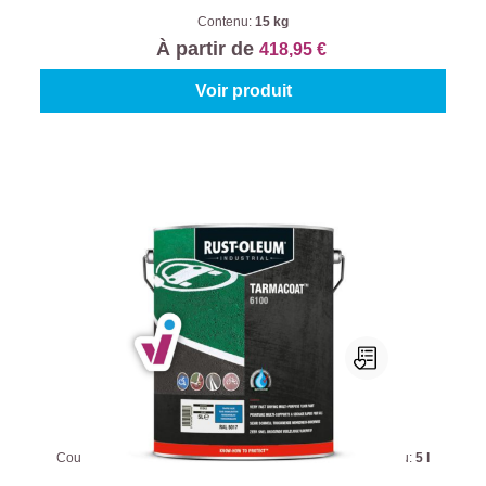
Contenu:
15 kg
À partir de
418,95 €
Voir produit
Rust-Oleum Tarmacoat
Couleur (Mathys):
Bleu Signalisation (RAL 5017)
|
Contenu:
5 l
À partir de
170,95 €