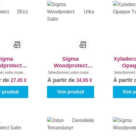
igma
Sigma
Xyladec
dprotect
Woodprotect
Opaq
n1 Matt
Ultra Satin
ez votre couleur:
Sélectionnez votre couleur:
Sélectionnez 
e
|
Contenu:
1 l
Teintes à mélanger
|
Teintes à
ir de
À partir de
À partir
27,45 €
34,95 €
Contenu:
1 l
Cont
r produit
Voir produit
Voir 