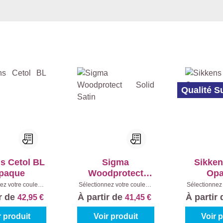
Qualité S
s Cetol BL
Sigma
Sikken
paque
Woodprotect
Op
Solid Satin
ez votre couleur:
Sélectionnez votre couleur:
Sélectionnez 
s à mélanger
|
Teintes à mélanger
|
Teintes à
ir de
À partir de
À partir
42,95 €
41,45 €
ntenu:
1 l
Contenu:
1 l
Cont
r produit
Voir produit
Voir 