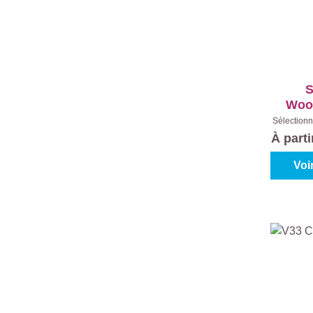
S
Woo
Sélectionn
Incolor
À part
Voi