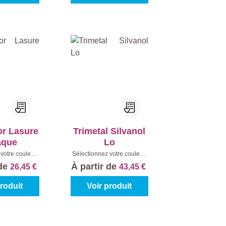
or Lasure
Trimetal Silvanol
aque
Lo
votre couleur:
Sélectionnez votre couleur:
 mélanger
|
Teintes à mélanger
|
 de
À partir de
26,45 €
43,45 €
enu:
1 l
Contenu:
1 l
produit
Voir produit