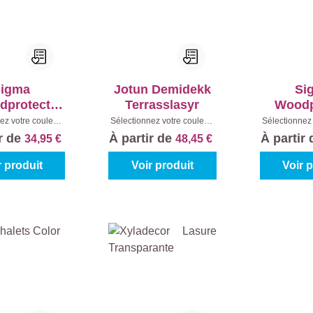
igma
Jotun Demidekk
Si
dprotect
Terrasslasyr
Woodp
Satin
Gl
ez votre couleur:
Sélectionnez votre couleur:
Sélectionnez 
e
|
Contenu:
1 l
Teintes à mélanger
|
Incolore
|
ir de
À partir de
À partir
34,95 €
48,45 €
Contenu:
1 l
r produit
Voir produit
Voir 