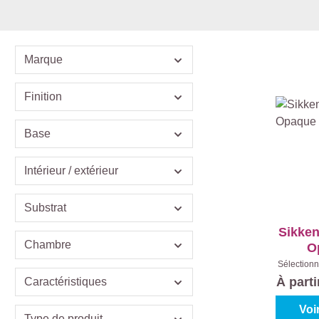
Marque
Finition
Base
Intérieur / extérieur
Substrat
Sikken
Chambre
O
Sélectionn
Teinte
À part
Caractéristiques
Co
Voi
Type de produit