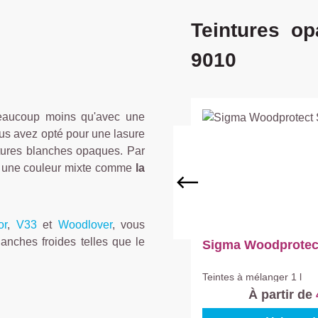
Ignorer la galerie de prod
Teintures o
9010
beaucoup moins qu'avec une
vous avez opté pour une lasure
ntures blanches opaques. Par
er une couleur mixte comme
la
or
,
V33
et
Woodlover
, vous
anches froides telles que le
Sigma Woodprotect
Teintes à mélanger
1 l
À partir de