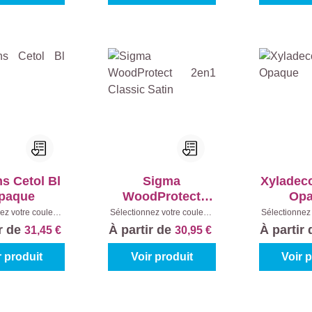
s Cetol Bl
Sigma
Xyladec
paque
WoodProtect
Op
2en1 Classic
ez votre couleur:
Sélectionnez votre couleur:
Sélectionnez 
s à mélanger
|
Teintes à mélanger
|
Teintes à
Satin
ir de
À partir de
À partir
31,45 €
30,95 €
ntenu:
1 l
Contenu:
1 l
Cont
r produit
Voir produit
Voir 