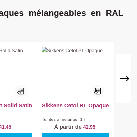
uits
paques mélangeables en RAL
 Solid Satin
Sikkens Cetol BL Opaque
Teintes à mélanger
1 l
À partir de
41,45
42,95