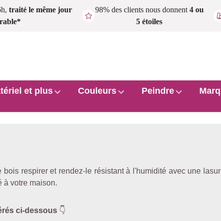
6h,
traité le même jour
98% des clients nous donnent
4 ou
rable*
5 étoiles
tériel et plus
Couleurs
Peindre
Marq
bois respirer et rendez-le résistant à l'humidité avec une las
ué à votre maison.
férés ci-dessous
👇