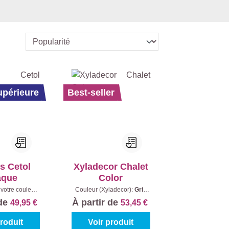
upérieure
Best-seller
s Cetol
Xyladecor Chalet
aque
Color
votre couleur:
Couleur (Xyladecor):
Gris
 mélanger
|
Brume
|
Contenu:
2,5 l
 de
À partir de
49,95 €
53,45 €
enu:
1 l
produit
Voir produit