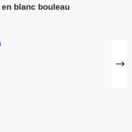
uits
é en blanc bouleau