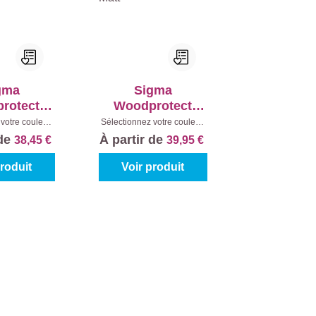
gma
Sigma
rotect
Woodprotect
oss
Solid Matt
votre couleur:
Sélectionnez votre couleur:
Contenu:
1 l
Teintes à mélanger
|
 de
À partir de
38,45 €
39,95 €
Contenu:
1 l
produit
Voir produit