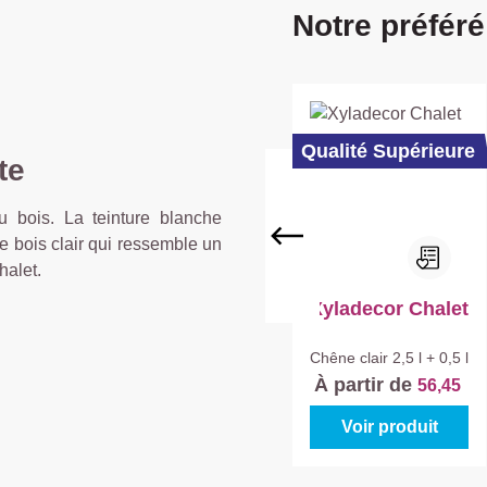
Ignorer la galerie de prod
Notre préfér
Qualité Supérieure
te
du bois. La teinture blanche
e bois clair qui ressemble un
halet.
Xyladecor Chalet
Chêne clair
2,5 l + 0,5 l
À partir de
56,45
Voir produit