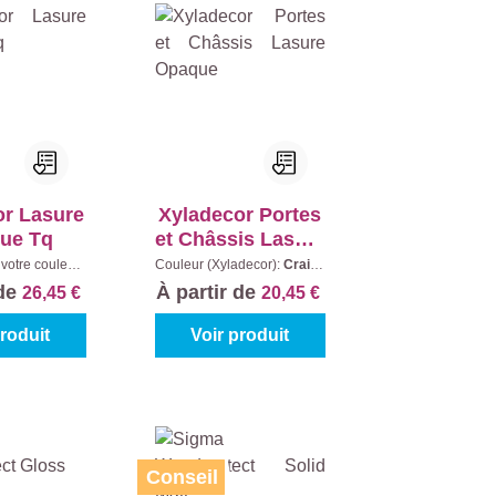
or Lasure
Xyladecor Portes
ue Tq
et Châssis Lasure
Opaque
votre couleur:
Couleur (Xyladecor):
Craie
|
 mélanger
|
Contenu:
0,75 l
 de
À partir de
26,45 €
20,45 €
enu:
1 l
produit
Voir produit
Conseil