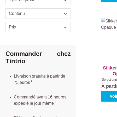
Contenu
Prix
Commander chez
Tintrio
Sikken
O
Livraison gratuite à partir de
Sélectionn
ℹ️️
75 euros
Teinte
À part
Co
Voi
Commandé avant 16 heures,
ℹ️
expédié le jour même