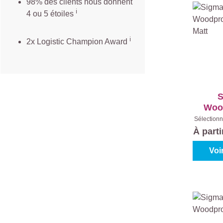
98% des clients nous donnent
ℹ️
4 ou 5 étoiles
ℹ️
2x Logistic Champion Award
S
Woo
2E
Sélectionn
Incolor
À part
Voi