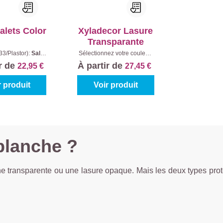
alets Color
Xyladecor Lasure
Transparante
33/Plastor):
Salar
Sélectionnez votre couleur:
ontenu:
0,75 l
Teintes à mélanger
|
ir de
À partir de
22,95 €
27,45 €
Contenu:
1 l
r produit
Voir produit
blanche ?
 transparente ou une lasure opaque. Mais les deux types protège