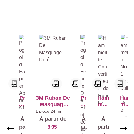
Ignorer la galerie de produits
Pr
3M Ruban De
Pr
Ham
Ham
og
Masquage
og
meri
meri
ol
Doré
ol
te
te
1 pièce
24 mm
d
d
Con
No.
À
À partir de
À
À
À
Pa
Fe
verti
1
pa
pa
parti
parti
8,95
pie
uill
sseu
Antir