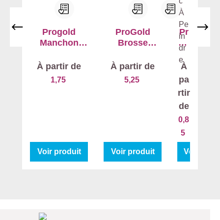
p
l
u
Progold
ProGold
Pr
s
Manchon
Brosse
og
c
Feutre
Ronde
ol
o
Classic 7520
d
À partir de
À partir de
À
Ba
u
pa
1,75
5,25
c
r
rtir
À
a
de
Pe
n
in
0,8
t
dr
5
e
e
s
Voir produit
Voir produit
Voir prod
.