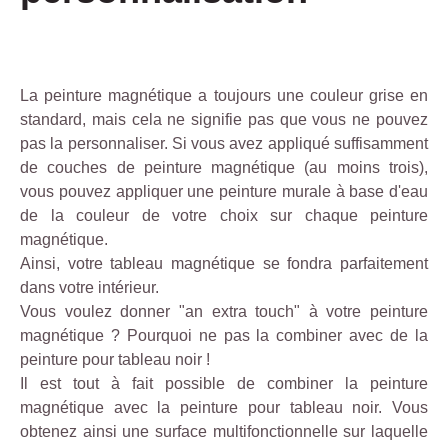
u
l'
r
e
e
x
a
t
La peinture magnétique a toujours une couleur grise en
v
é
standard, mais cela ne signifie pas que vous ne pouvez
e
ri
pas la personnaliser. Si vous avez appliqué suffisamment
c
e
de couches de peinture magnétique (au moins trois),
l
u
vous pouvez appliquer une peinture murale à base d'eau
e
r.
de la couleur de votre choix sur chaque peinture
s
magnétique.
p
Ainsi, votre tableau magnétique se fondra parfaitement
e
dans votre intérieur.
i
Vous voulez donner "an extra touch" à votre peinture
n
magnétique ? Pourquoi ne pas la combiner avec de la
t
peinture pour tableau noir !
u
Il est tout à fait possible de combiner la peinture
r
magnétique avec la peinture pour tableau noir. Vous
e
obtenez ainsi une surface multifonctionnelle sur laquelle
s