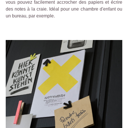
vous pouvez facilement accrocher des papiers et écrire
H
des notes à la craie. Idéal pour une chambre d'enfant ou
a
un bureau, par exemple.
m
m
e
ri
t
e
M
e
t
a
ll
i
c
e
t
l