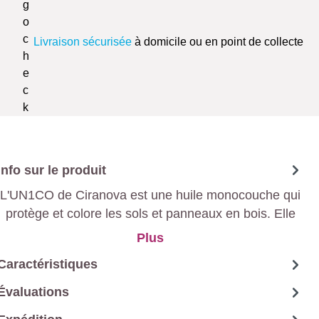
Livraison sécurisée
à domicile ou en point de collecte
Info sur le produit
L'UN1CO de Ciranova est une huile monocouche qui
protège et colore les sols et panneaux en bois. Elle
sèche rapidement, respecte l'environnement, est
Plus
facile à appliquer et offre une grande durabilité sans
Caractéristiques
produits chimiques nocifs.
Évaluations