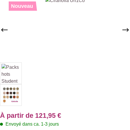
Ignorer la galerie d'images
Nouveau
À partir de
121,95 €
Envoyé dans ca. 1-3 jours