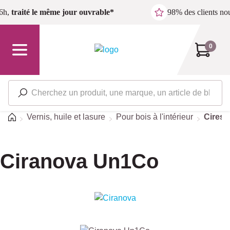
Passer au contenu principal
6h,
traité le même jour ouvrable*
98% des clients n
0
Accueil
Vernis, huile et lasure
Pour bois à l'intérieur
Cires e
Ciranova Un1Co