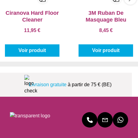
Ciranova Hard Floor
3M Ruban De
Cleaner
Masquage Bleu
11,95 €
8,45 €
Voir produit
Voir produit
Livraison gratuite
à partir de 75 € (BE)