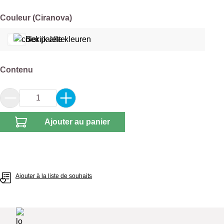
Sélectionnez
Couleur (Ciranova)
Bekijk alle kleuren
Sélectionnez
Contenu
Quantité de produit : Entrez la quantité souhai
Ajouter au panier
Ajouter à la liste de souhaits