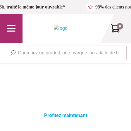
Passer au contenu principal
6h,
traité le même jour ouvrable*
98% des clients n
0
Dix pour peindre!
-10 EUR sur les lacques et les
lasures Sigma
Profitez maintenant