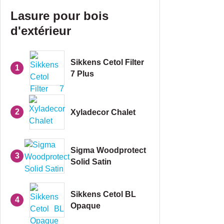
Lasure pour bois
d'extérieur
Sikkens Cetol Filter
1
7 Plus
2
Xyladecor Chalet
Sigma Woodprotect
3
Solid Satin
Sikkens Cetol BL
4
Opaque