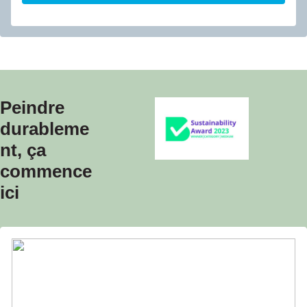
Peindre
durableme
nt, ça
commence
ici