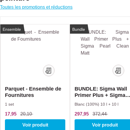
Toutes les promotions et réductions
Ignorer la galerie de produits
%
Nouveau
Ensemble
%
Bundle
Parquet - Ensemble de
BUNDLE: Sigma Wall
Fournitures
Primer Plus + Sigma
Pearl Clean Matt
1 set
Blanc (100%)
10 l + 10 l
17,95
20,10
297,95
372,44
Voir produit
Voir produit