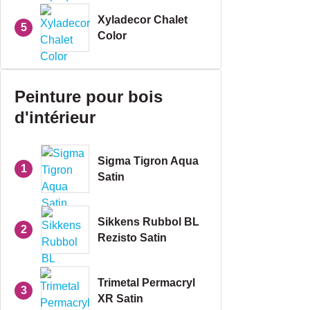
Xyladecor Chalet
5
Color
Peinture pour bois
d'intérieur
Sigma Tigron Aqua
1
Satin
Sikkens Rubbol BL
2
Rezisto Satin
Trimetal Permacryl
3
XR Satin