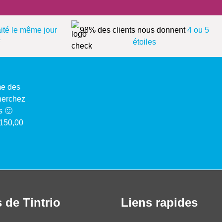
aité le même jour
98% des clients nous donnent
4 ou 5
*
étoiles
me des
cherchez
s 🙂
 150,00
 de Tintrio
Liens rapides