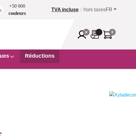
+50 000
TVA incluse
hors taxes
FR
couleurs
0
ues
Réductions
€