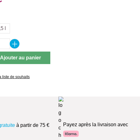
ez
,5 l
 de produit : Entrez la quantité souhaitée 
Ajouter au panier
a liste de souhaits
Payez après la livraison avec
gratuite
à partir de 75 €