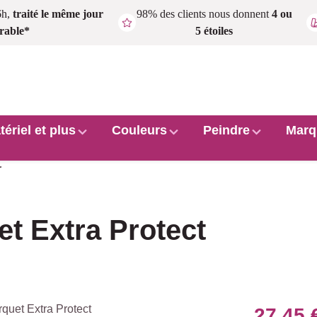
6h,
traité le même jour
98% des clients nous donnent
4 ou
rable*
5 étoiles
tériel et plus
Couleurs
Peindre
Marq
r
t Extra Protect
27,45 