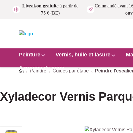
Livraison gratuite
à partir de
Commandé avant 1
Passer au contenu principal
75 € (BE)
ouv
Peinture
Vernis, huile et lasure
Ma
A propos de nous
Accueil
Peindre
Guides par étape
Peindre l'escalie
Xyladecor Vernis Parque
Ignorer la galerie d'images