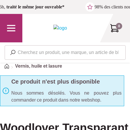
Passer au contenu principal
6h,
traité le même jour ouvrable*
98% des clients n
0
Accueil
Vernis, huile et lasure
Ce produit n'est plus disponible
Nous sommes désolés. Vous ne pouvez plus
commander ce produit dans notre webshop.
Woodlover Transparant