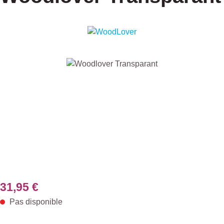
Ignorer la galerie d'images
31,95 €
Pas disponible