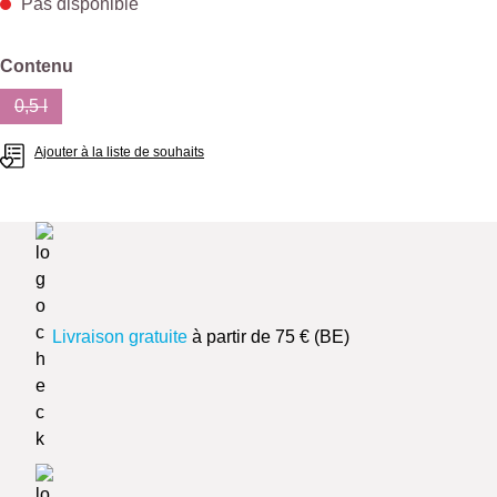
Pas disponible
Sélectionnez
Contenu
0,5 l
(Cette option n'est pas disponible pour le moment.)
Ajouter à la liste de souhaits
Livraison gratuite
à partir de 75 € (BE)