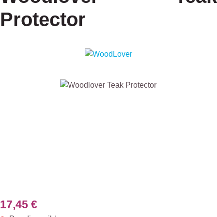
Protector
Ignorer la galerie d'images
17,45 €