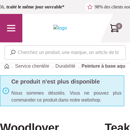
Passer au contenu principal
6h,
traité le même jour ouvrable*
98% des clients n
0
Accueil
Service clientèle
Durabilité
Peinture à base aque
Ce produit n'est plus disponible
Nous sommes désolés. Vous ne pouvez plus
commander ce produit dans notre webshop.
Woodlover Teak