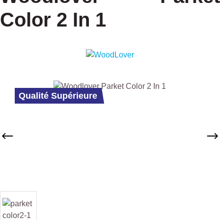
Color 2 In 1
Ignorer la galerie d'images
Qualité Supérieure