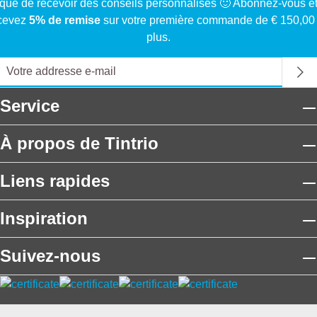
que de recevoir des conseils personnalisés 🙂 Abonnez-vous e
cevez
5% de remise
sur votre première commande de € 150,00
plus.
Service
À propos de Tintrio
Liens rapides
Inspiration
Suivez-nous