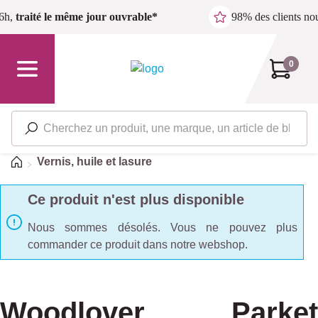
Passer au contenu principal
6h,
traité le même jour ouvrable*
98% des clients n
0
Accueil
Vernis, huile et lasure
Ce produit n'est plus disponible
Nous sommes désolés. Vous ne pouvez plus
commander ce produit dans notre webshop.
Woodlover Parket