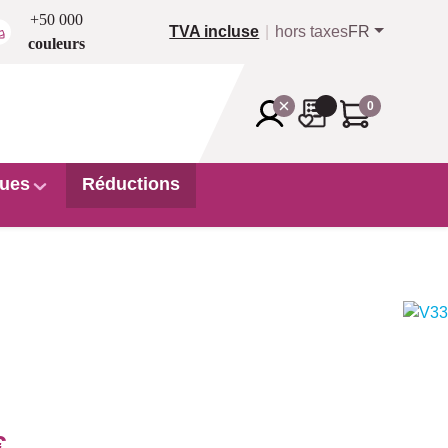
+50 000
TVA incluse
hors taxes
FR
couleurs
0
ues
Réductions
€