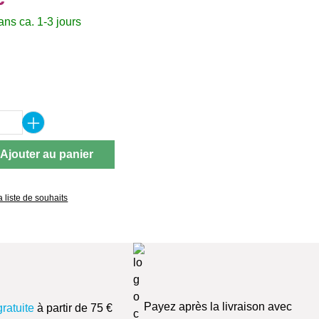
ns ca. 1-3 jours
ez
 de produit : Entrez la quantité souhaitée 
Ajouter au panier
a liste de souhaits
Payez après la livraison avec
gratuite
à partir de 75 €