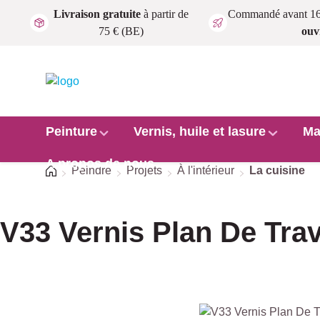
Livraison gratuite
à partir de
Commandé avant 1
Passer au contenu principal
75 € (BE)
ouv
Peinture
Vernis, huile et lasure
Ma
A propos de nous
Accueil
Peindre
Projets
À l'intérieur
La cuisine
V33 Vernis Plan De Trav
Ignorer la galerie d'images