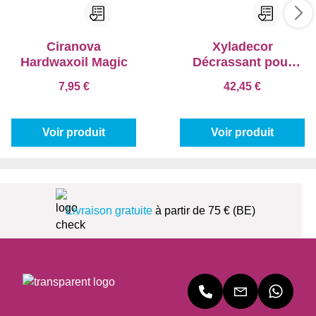
Ciranova
Xyladecor
Hardwaxoil Magic
Décrassant pour
tous Bois Extérieurs
7,95 €
42,45 €
Voir produit
Voir produit
Livraison gratuite
à partir de 75 € (BE)