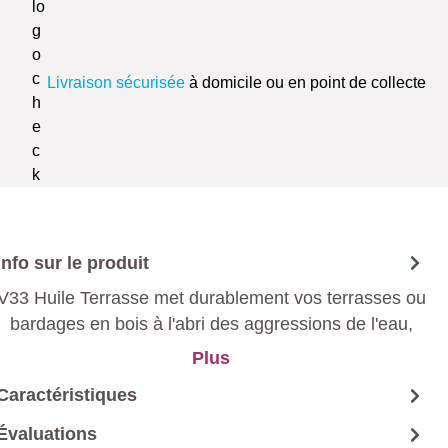
Livraison sécurisée
à domicile ou en point de collecte
Info sur le produit
V33 Huile Terrasse met durablement vos terrasses ou
bardages en bois à l'abri des aggressions de l'eau,
des UV, des taches et des graisses.
Plus
Caractéristiques
Évaluations