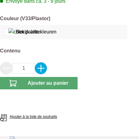
Envoyé dans ca. 3 - 9 jours
Sélectionnez
Couleur (V33/Plastor)
Bekijk alle kleuren
Sélectionnez
Contenu
Quantité de produit : Entrez la quantité souhai
Ajouter au panier
Ajouter à la liste de souhaits