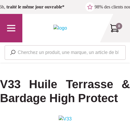
Passer au contenu principal
6h,
traité le même jour ouvrable*
98% des clients n
0
V33 Huile Terrasse &
Bardage High Protect