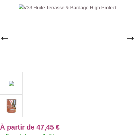
Ignorer la galerie d'images
À partir de
47,45 €