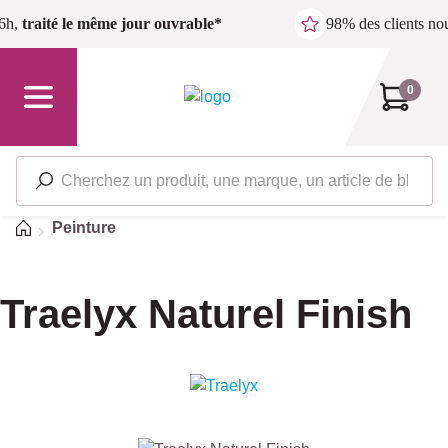
Passer au contenu principal
6h,
traité le même jour ouvrable*
98% des clients n
0
Accueil
Peinture
Traelyx Naturel Finish