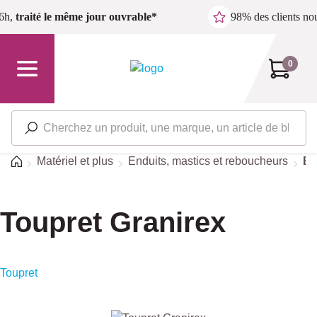
Passer au contenu principal
6h,
traité le même jour ouvrable*
98% des clients n
0
Accueil
Matériel et plus
Enduits, mastics et reboucheurs
Ex
Toupret Granirex
Toupret