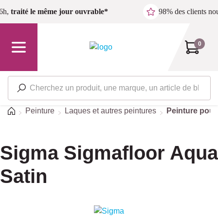
Passer au contenu principal
6h,
traité le même jour ouvrable*
98% des clients n
0
Accueil
Peinture
Laques et autres peintures
Peinture pour
Sigma Sigmafloor Aqua
Satin