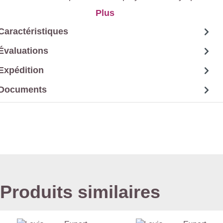
en phase aqueuse. Finition pour sol à usage
Plus
domestique.
Caractéristiques
Évaluations
Expédition
Documents
Produits similaires