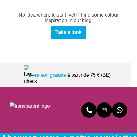
No idea where to start (yet)? Find some colour
inspiration in our blog!
Take a look
Livraison gratuite
à partir de 75 € (BE)