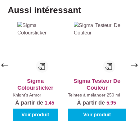
Ignorer la galerie de produits
Aussi intéressant
Sigma
Sigma Testeur De
Coloursticker
Couleur
Knight's Armor
Teintes à mélanger
250 ml
À partir de
À partir de
1,45
5,95
Voir produit
Voir produit