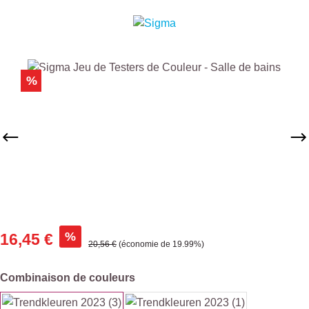
Ignorer la galerie d'images
%
%
16,45 €
Prix régulier :
20,56 €
(économie de 19.99%)
Sélectionnez
Combinaison de couleurs