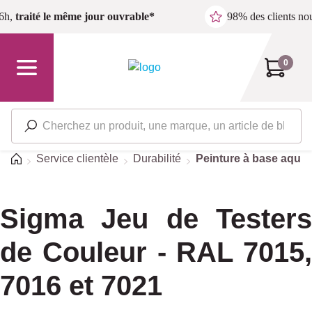
Passer au contenu principal
6h,
traité le même jour ouvrable*
98% des clients n
0
Accueil
Service clientèle
Durabilité
Peinture à base aque
Sigma Jeu de Testers
de Couleur - RAL 7015,
7016 et 7021