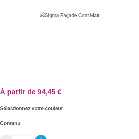
Ignorer la galerie d'images
À partir de
94,45 €
Sélectionnez
Sélectionnez votre couleur
Sélectionnez
Contenu