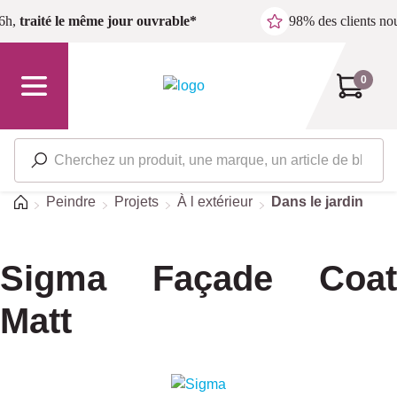
Passer au contenu principal
6h,
traité le même jour ouvrable*
98% des clients n
0
Accueil
Peindre
Projets
À l extérieur
Dans le jardin
Sigma Façade Coat
Matt