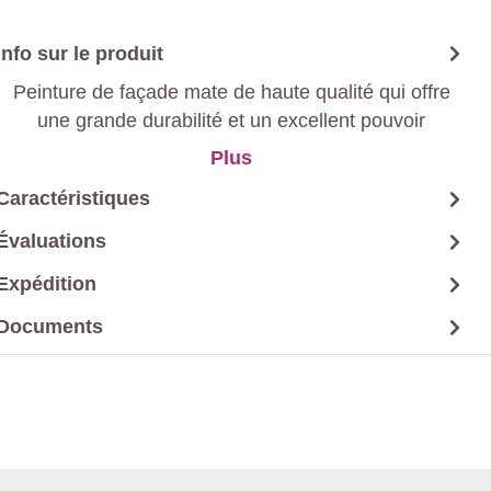
Info sur le produit
Peinture de façade mate de haute qualité qui offre
une grande durabilité et un excellent pouvoir
couvrant. Protège contre les intempéries et donne
Plus
une finition mate élégante.
Caractéristiques
Évaluations
Expédition
Documents