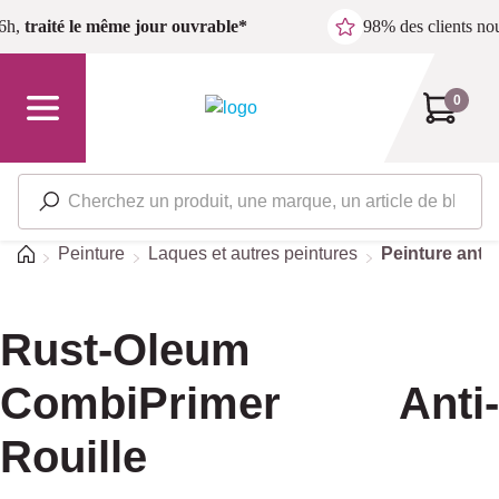
Passer au contenu principal
6h,
traité le même jour ouvrable*
98% des clients n
0
Accueil
Peinture
Laques et autres peintures
Peinture antir
Rust-Oleum
CombiPrimer Anti-
Rouille