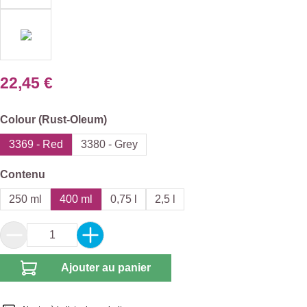
22,45 €
Sélectionnez
Colour (Rust-Oleum)
3369 - Red
3380 - Grey
Sélectionnez
Contenu
250 ml
400 ml
0,75 l
2,5 l
Quantité de produit : Entrez la quantité souhai
Ajouter au panier