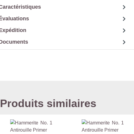
en rouge pour les revêtements foncés.
Caractéristiques
Évaluations
Expédition
Documents
Produits similaires