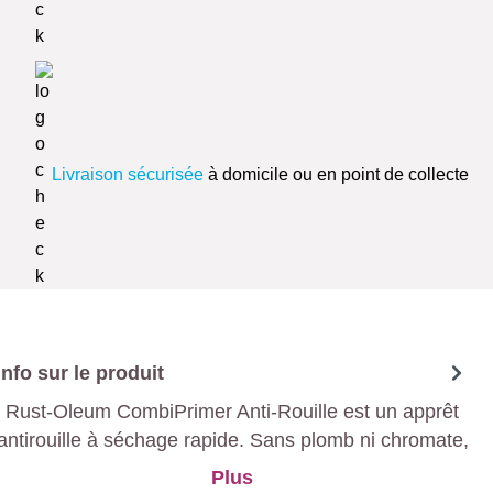
Livraison sécurisée
à domicile ou en point de collecte
Info sur le produit
Rust-Oleum CombiPrimer Anti-Rouille est un apprêt
antirouille à séchage rapide. Sans plomb ni chromate,
il est disponible en gris pour les revêtements clairs et
Plus