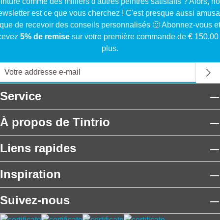
inture comme des milliers d'autres peintres satisfaits ? Alors, no
ewsletter est ce que vous cherchez ! C'est presque aussi amusa
que de recevoir des conseils personnalisés 🙂 Abonnez-vous e
cevez
5% de remise
sur votre première commande de € 150,00
plus.
Service
À propos de Tintrio
Liens rapides
Inspiration
Suivez-nous