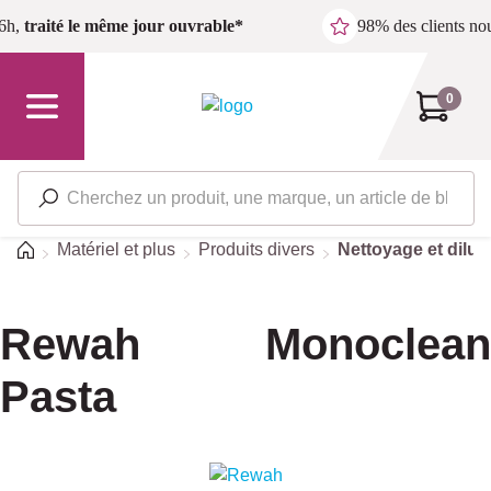
Passer au contenu principal
6h,
traité le même jour ouvrable*
98% des clients n
0
Accueil
Matériel et plus
Produits divers
Nettoyage et dilut
Rewah Monoclean
Pasta