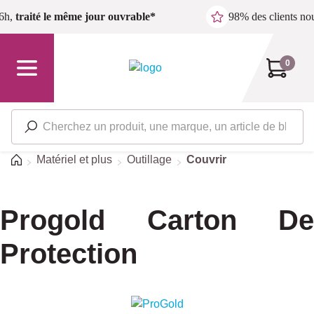
Passer au contenu principal
6h,
traité le même jour ouvrable*
98% des clients n
0
Accueil
Matériel et plus
Outillage
Couvrir
Progold Carton De
Protection