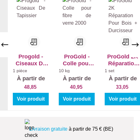
Progold -
ProGold -
ProGold 2K
Ciseaux De
Colle pour
Réparation
Tapissier
fibre de verre
Pour Bois +
1 pièce
10 kg
1 set
2000
Durcisseur
À partir de
À partir de
À partir de
48,85
40,95
33,05
Voir produit
Voir produit
Voir produit
Livraison gratuite
à partir de 75 € (BE)