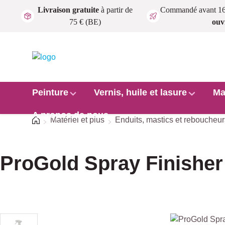
Livraison gratuite
à partir de
Commandé avant 1
Passer au contenu principal
75 € (BE)
ouv
Peinture
Vernis, huile et lasure
Ma
A propos de nous
Accueil
Matériel et plus
Enduits, mastics et reboucheur
ProGold Spray Finisher
Ignorer la galerie d'images