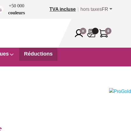
+50 000
TVA incluse
hors taxes
FR
couleurs
0
ues
Réductions
€