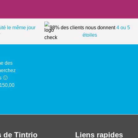
aité le même jour
98% des clients nous donnent
4 ou 5
*
étoiles
me des
cherchez
s 🙂
 150,00
 de Tintrio
Liens rapides