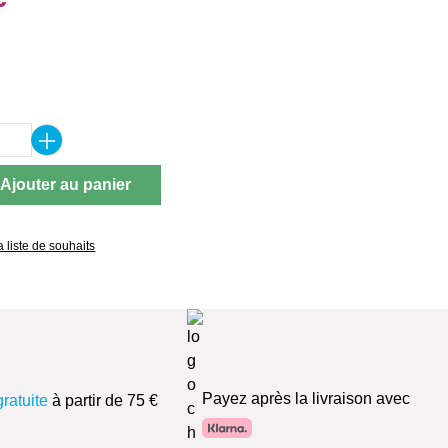
ez
 de produit : Entrez la quantité souhaitée 
Ajouter au panier
a liste de souhaits
Payez après la livraison avec
gratuite
à partir de 75 €