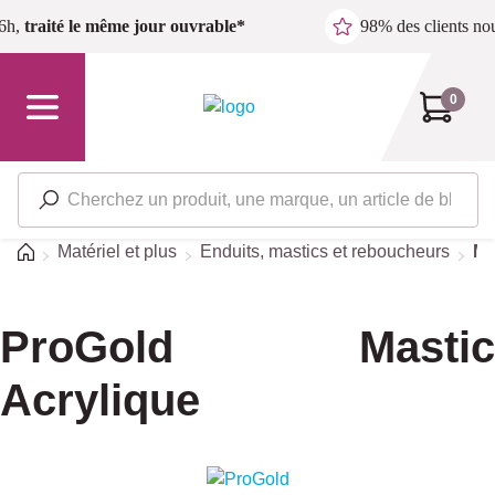
Passer au contenu principal
6h,
traité le même jour ouvrable*
98% des clients n
0
Accueil
Matériel et plus
Enduits, mastics et reboucheurs
Ma
ProGold Mastic
Acrylique