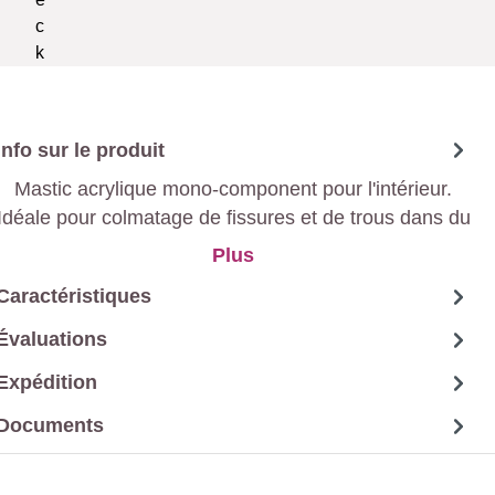
Info sur le produit
Mastic acrylique mono-component pour l'intérieur.
Idéale pour colmatage de fissures et de trous dans du
bois et des murs ou raccords de plinthes et de
Plus
plafonds.
Caractéristiques
Évaluations
Expédition
Documents