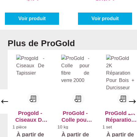
Voir produit
Voir produit
Ignorer la galerie de produits
Plus de ProGold
Progold -
ProGold -
ProGold 2K
Ciseaux De
Colle pour
Réparation
Tapissier
fibre de verre
Pour Bois +
1 pièce
10 kg
1 set
2000
Durcisseur
À partir de
À partir de
À partir de