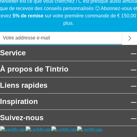
ewsletter est ce que vous cherchez ! C'est presque aussi amusa
que de recevoir des conseils personnalisés 🙂 Abonnez-vous e
cevez
5% de remise
sur votre première commande de € 150,00
plus.
Service
À propos de Tintrio
Liens rapides
Inspiration
Suivez-nous