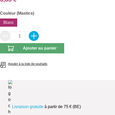
Sélectionnez
Couleur (Mastics)
Blanc
Quantité de produit : Entrez la quantité souhai
Ajouter au panier
Ajouter à la liste de souhaits
Livraison gratuite
à partir de 75 € (BE)