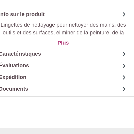
Info sur le produit
Lingettes de nettoyage pour nettoyer des mains, des
outils et des surfaces, eliminer de la peinture, de la
colle, de l'huile et de mastic .
Plus
Caractéristiques
Évaluations
Expédition
Documents