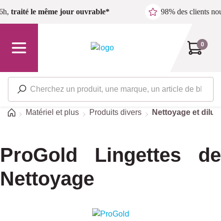
Passer au contenu principal
6h,
traité le même jour ouvrable*
98% des clients n
0
Accueil
Matériel et plus
Produits divers
Nettoyage et dilut
ProGold Lingettes de
Nettoyage