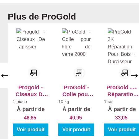
Ignorer la galerie de produits
Plus de ProGold
Progold -
ProGold -
ProGold 2K
Ciseaux De
Colle pour
Réparation
Tapissier
fibre de verre
Pour Bois +
1 pièce
10 kg
1 set
2000
Durcisseur
À partir de
À partir de
À partir de
48,85
40,95
33,05
Voir produit
Voir produit
Voir produit