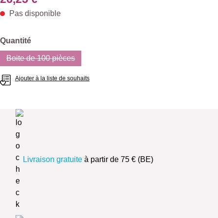
Pas disponible
Sélectionnez
Quantité
Boite de 100 pièces
(Cette option n'est pas disponible pour le moment.)
Ajouter à la liste de souhaits
Livraison gratuite
à partir de 75 € (BE)