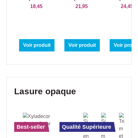
Naturel
18,45
21,95
24,45
Voir produit
Voir produit
Voir produ
Ignorer la galerie de produits
Lasure opaque
Best-seller
Qualité Supérieure