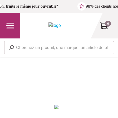
Passer au contenu principal
6h,
traité le même jour ouvrable*
98% des clients n
0