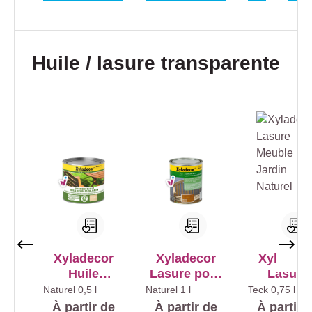
Ignorer la galerie de produits
Huile / lasure transparente
Xyladecor
Xyladecor
Xyladeco
Huile
Lasure pour
Lasure
Meubles de
Meubles de
Meuble d
Naturel
0,5 l
Naturel
1 l
Teck
0,75 l
Jardin -
Jardin
Jardin Eff
À partir de
À partir de
À partir 