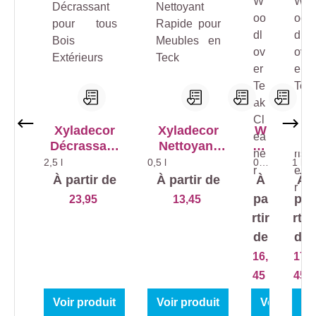
Xyladecor
Xyladecor
W
W
Décrassant
Nettoyant
oo
oo
pour tous
Rapide pour
dl
dl
2,5 l
0,5 l
0,5
1 l
l
Bois
Meubles en
ov
ov
À partir de
À partir de
À
À
Extérieurs
Teck
er
er
pa
pa
23,95
13,45
Te
Te
rtir
rtir
ak
ck
de
de
Cl
Dé
ea
gri
16,
17,
ne
se
45
45
r
ur
Voir produit
Voir produit
Voir produ
Vo