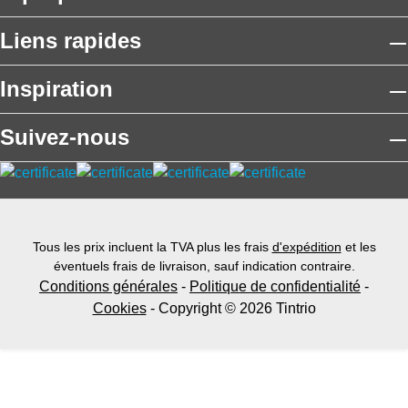
u
tr
ie
tt
Liens rapides
lt
e
s.
r
é
il
e
ri
Inspiration
li
d
e
s
a
u
.
n
Suivez-nous
r
s
e
l
a
e
v
u
e
r
Tous les prix incluent la TVA plus les frais
d'expédition
et les
c
é
éventuels frais de livraison, sauf indication contraire.
l
t
Conditions générales
-
Politique de confidentialité
-
e
a
Cookies
- Copyright © 2026 Tintrio
s
t
p
d
e
'
i
o
n