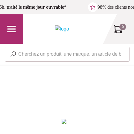
Passer au contenu principal
6h,
traité le même jour ouvrable*
98% des clients n
0