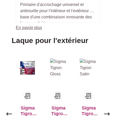
Primaire d'accrochage universel et
antirouille pour l'intérieur et l'extérieur à
base d'une combinaison innovante des
liants synthétiques.
En savoir plus
Ignorer la galerie de produits
Laque pour l'extérieur
Sigma
Sigma
Sigma
Tigron
Tigron
Tigron