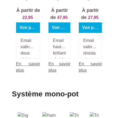
Soft Satin
Gloss
Satin
À partir de
À partir
À partir
de
de
22,95
47,95
27,95
Voir produit
Voir produit
Voir produit
Email
Email
Email
satin
haut
satiné
doux
brillant
résista
résistan
résista
nt aux
En savoir
En savoir
En savoir
t aux
nt aux
griffes
plus
plus
plus
griffes
griffes
et à
et à
et à
l’usure
l’usure
l’usure
pour
pour
, en
l’intérie
Ignorer la galerie de produits
Système mono-pot
l’intérie
phase
ur et
ur et
solvan
l’extéri
l’extérie
t, pour
eur à
ur à
l’intéri
base