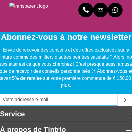
e
s
e
t
s
tr
b
a
o
u
o
ll
li
c
n
i
d
ti
n
q
Abonnez-vous à notre newsletter
e
o
e
u
p
n
ré
e
Envie de recevoir des conseils et des offres exclusives sur la
o
s
si
s
inture comme des milliers d'autres peintres satisfaits ? Alors, no
u
m
st
e
ewsletter est ce que vous cherchez ! C'est presque aussi amusa
r
é
a
t
que de recevoir des conseils personnalisés 🙂 Abonnez-vous e
u
t
nc
d
cevez
5% de remise
sur votre première commande de € 150,00
n
a
e
e
plus.
e
ll
a
l
fi
i
ux
e
n
q
int
s
it
u
e
r
Service
i
e
m
e
o
s
p
m
À propos de Tintrio
n
,
ér
e