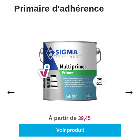
Ignorer la galerie de produits
Primaire d'adhérence
Sigma Multiprimer
À partir de
39,45
Voir produit