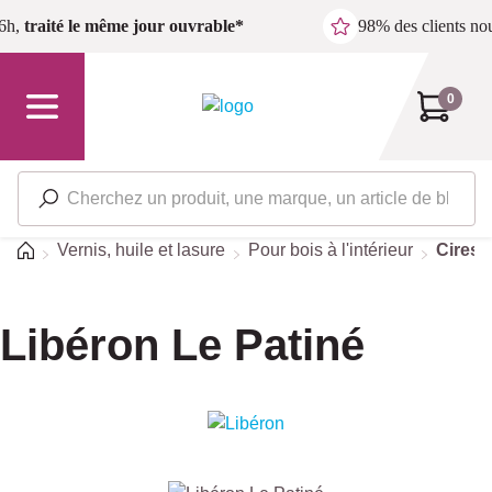
Passer au contenu principal
6h,
traité le même jour ouvrable*
98% des clients n
0
Accueil
Vernis, huile et lasure
Pour bois à l'intérieur
Cires e
Libéron Le Patiné