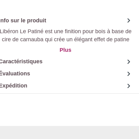
Info sur le produit
Libéron Le Patiné est une finition pour bois à base de
cire de carnauba qui crée un élégant effet de patine
vieillie. Facile à appliquer et à polir, elle est idéale
Plus
pour les meubles et les boiseries.
Caractéristiques
Évaluations
Expédition