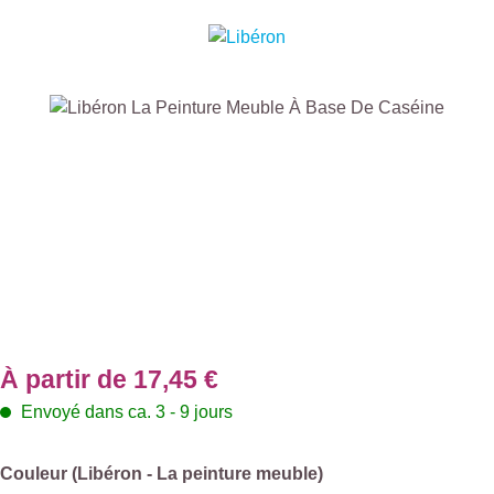
Ignorer la galerie d'images
À partir de
17,45 €
Envoyé dans ca. 3 - 9 jours
Sélectionnez
Couleur (Libéron - La peinture meuble)