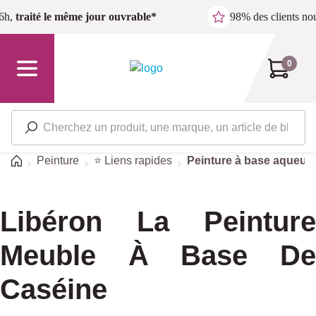
Passer au contenu principal
6h,
traité le même jour ouvrable*
98% des clients n
0
Accueil
Peinture
⭐ Liens rapides
Peinture à base aqueus
Libéron La Peinture
Meuble À Base De
Caséine