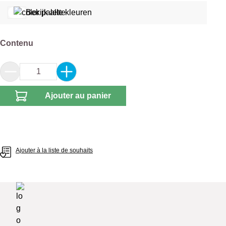
Bekijk alle kleuren
Sélectionnez
Contenu
Quantité de produit : Entrez la quantité souhai
Ajouter au panier
Ajouter à la liste de souhaits