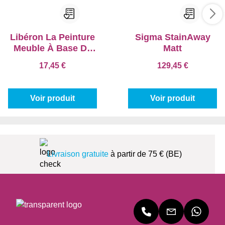
Libéron La Peinture
Sigma StainAway
Meuble À Base De
Matt
Caséine
17,45 €
129,45 €
Voir produit
Voir produit
Livraison gratuite
à partir de 75 € (BE)