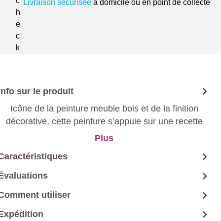
Livraison sécurisée
à domicile ou en point de collecte
Info sur le produit
Icône de la peinture meuble bois et de la finition
décorative, cette peinture s’appuie sur une recette
authentique à base de caséine pour offrir à vos
Plus
meubles, objets et boiseries un aspect mat profond
Caractéristiques
unique et une profondeur de teinte incomparable.
Évaluations
Comment utiliser
Expédition