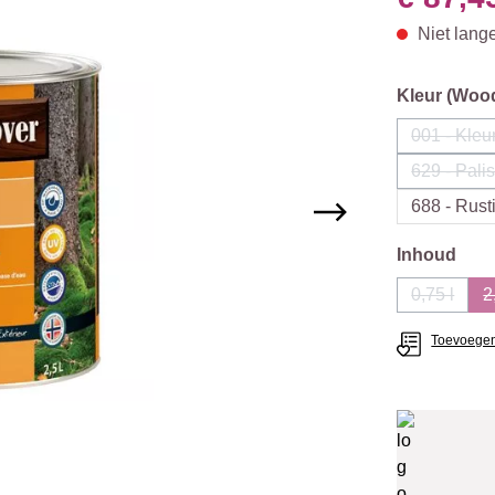
Niet lang
Selecteer
Kleur (Woo
001 - Kleu
(De
629 - Pali
(D
688 - Rust
Selecteer
Inhoud
0,75 l
2
(Deze op
Toevoegen 