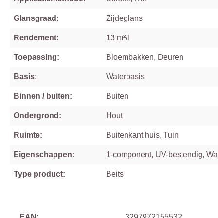
Glansgraad:
Zijdeglans
Rendement:
13 m²/l
Toepassing:
Bloembakken, Deuren
Basis:
Waterbasis
Binnen / buiten:
Buiten
Ondergrond:
Hout
Ruimte:
Buitenkant huis, Tuin
Eigenschappen:
1-component, UV-bestendig, Wa
Type product:
Beits
EAN:
3297972155532