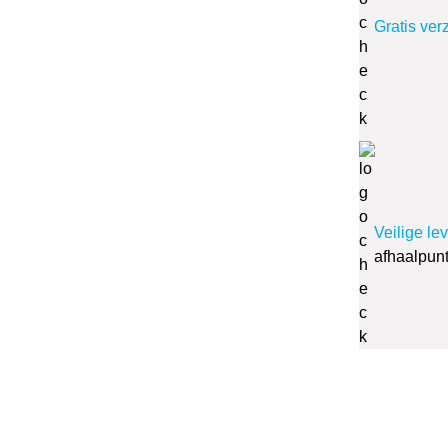
Gratis ver
Veilige le
afhaalpun