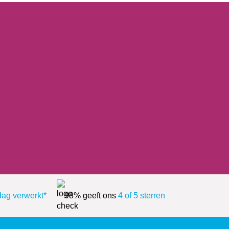
dag verwerkt*
98% geeft ons
4 of 5 sterren