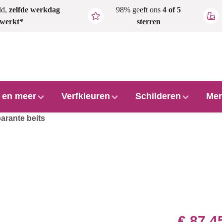
ld,
zelfde werkdag
98% geeft ons
4 of 5
rwerkt*
sterren
l en meer
Verfkleuren
Schilderen
Mer
arante beits
€ 87,4