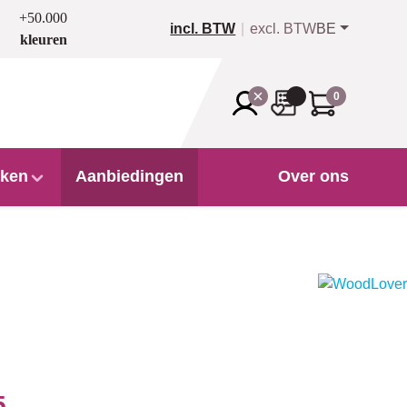
+50.000
incl. BTW
excl. BTW
BE
kleuren
0
ken
Aanbiedingen
Over ons
5