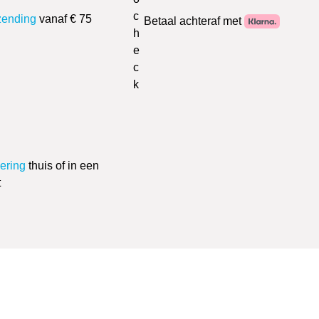
zending
vanaf € 75
Betaal achteraf met
vering
thuis of in een
t