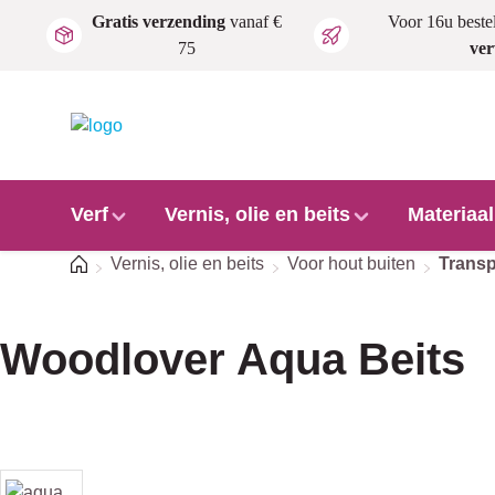
Gratis verzending
vanaf €
Voor 16u beste
Ga naar de hoofdinhoud
75
ve
Verf
Vernis, olie en beits
Materiaa
Home
Vernis, olie en beits
Voor hout buiten
Transp
Woodlover Aqua Beits
Afbeeldingengalerij overslaan